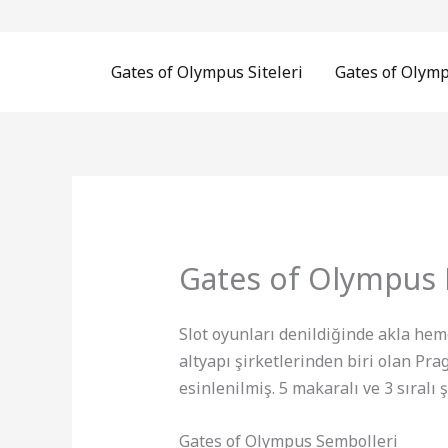
İçeriğe
atla
Gates of Olympus Siteleri
Gates of Olym
Gates of Olympus 
Slot oyunları denildiğinde akla hem
altyapı şirketlerinden biri olan Pr
esinlenilmiş. 5 makaralı ve 3 sıral
Gates of Olympus Sembolleri