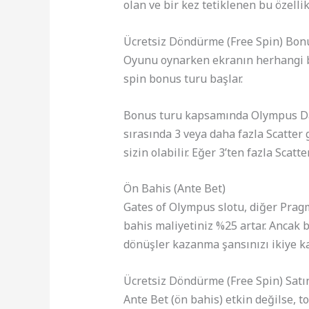
olan ve bir kez tetiklenen bu özelli
Ücretsiz Döndürme (Free Spin) Bon
Oyunu oynarken ekranın herhangi bi
spin bonus turu başlar.
Bonus turu kapsamında Olympus Dağ
sırasında 3 veya daha fazla Scatter 
sizin olabilir. Eğer 3’ten fazla Scat
Ön Bahis (Ante Bet)
Gates of Olympus slotu, diğer Pragma
bahis maliyetiniz %25 artar. Ancak
dönüşler kazanma şansınızı ikiye ka
Ücretsiz Döndürme (Free Spin) Satı
Ante Bet (ön bahis) etkin değilse,