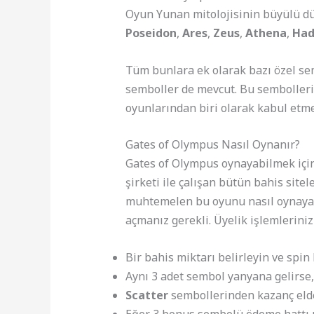
Oyun Yunan mitolojisinin büyülü dü
Poseidon
,
Ares
,
Zeus
,
Athena
,
Had
Tüm bunlara ek olarak bazı özel sem
semboller de mevcut. Bu sembolleri
oyunlarından biri olarak kabul et
Gates of Olympus Nasıl Oynanır?
Gates of Olympus oynayabilmek için
şirketi ile çalışan bütün bahis sit
muhtemelen bu oyunu nasıl oynayacağ
açmanız gerekli. Üyelik işlemleriniz
Bir bahis miktarı belirleyin ve spi
Aynı 3 adet sembol yanyana gelirse,
Scatter
sembollerinden kazanç eld
Eğer 3 bonus sembolü ödeme hattı 