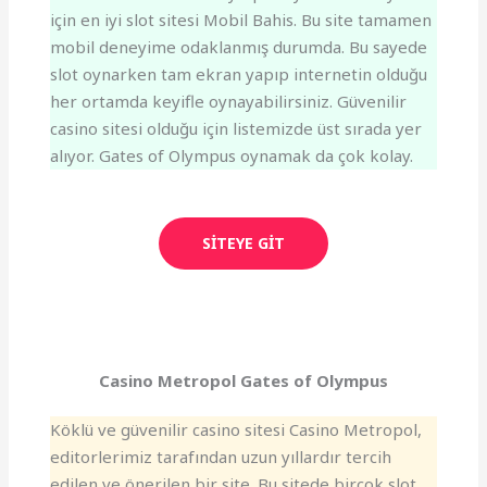
için en iyi slot sitesi Mobil Bahis. Bu site tamamen
mobil deneyime odaklanmış durumda. Bu sayede
slot oynarken tam ekran yapıp internetin olduğu
her ortamda keyifle oynayabilirsiniz. Güvenilir
casino sitesi olduğu için listemizde üst sırada yer
alıyor. Gates of Olympus oynamak da çok kolay.
SİTEYE GİT
Casino Metropol Gates of Olympus
Köklü ve güvenilir casino sitesi Casino Metropol,
editorlerimiz tarafından uzun yıllardır tercih
edilen ve önerilen bir site. Bu sitede birçok slot