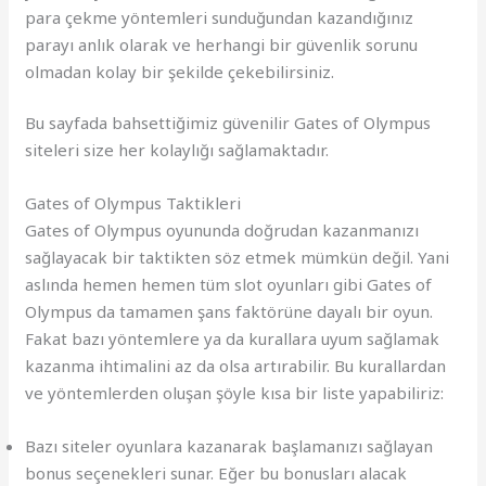
para çekme yöntemleri sunduğundan kazandığınız
parayı anlık olarak ve herhangi bir güvenlik sorunu
olmadan kolay bir şekilde çekebilirsiniz.
Bu sayfada bahsettiğimiz güvenilir Gates of Olympus
siteleri size her kolaylığı sağlamaktadır.
Gates of Olympus Taktikleri
Gates of Olympus oyununda doğrudan kazanmanızı
sağlayacak bir taktikten söz etmek mümkün değil. Yani
aslında hemen hemen tüm slot oyunları gibi Gates of
Olympus da tamamen şans faktörüne dayalı bir oyun.
Fakat bazı yöntemlere ya da kurallara uyum sağlamak
kazanma ihtimalini az da olsa artırabilir. Bu kurallardan
ve yöntemlerden oluşan şöyle kısa bir liste yapabiliriz:
Bazı siteler oyunlara kazanarak başlamanızı sağlayan
bonus seçenekleri sunar. Eğer bu bonusları alacak