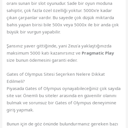
oranı sunan bir slot oyunudur. Sade bir oyun moduna
sahiptir, çok fazla özel özelliği yoktur. 5000x’e kadar
çıkan çarpanlar vardır. Bu sayede çok düşük miktarda
bahis yapan birisi bile 500x veya 5000x ile bir anda çok
büyük bir vurgun yapabilir.
Şansınız yaver gittiğinde, yani Zeus’a yaklaştığınızda
maksimum 5000 katı kazanırsınız ve
Pragmatic Play
size bunun ödemesini garanti eder.
Gates of Olympus Sitesi Seçerken Nelere Dikkat
Edilmeli?
Piyasada Gates of Olympus oynayabileceğiniz çok sayıda
site var. Önemli bu siteler arasında en güvenilir olanını
bulmak ve sorunsuz bir Gates of Olympus deneyimine
giriş yapmak.
Bunun için de göz önünde bulundurmanız gereken bazı