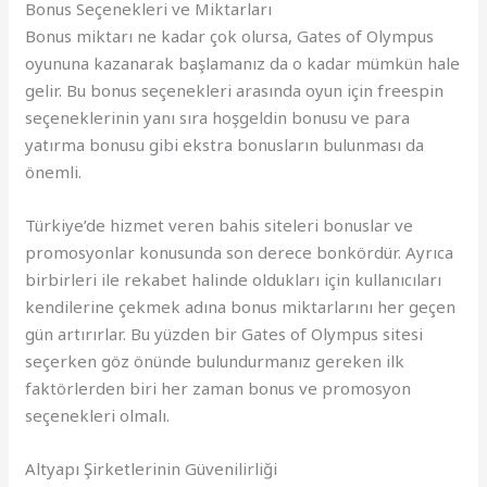
Bonus Seçenekleri ve Miktarları
Bonus miktarı ne kadar çok olursa, Gates of Olympus
oyununa kazanarak başlamanız da o kadar mümkün hale
gelir. Bu bonus seçenekleri arasında oyun için freespin
seçeneklerinin yanı sıra hoşgeldin bonusu ve para
yatırma bonusu gibi ekstra bonusların bulunması da
önemli.
Türkiye’de hizmet veren bahis siteleri bonuslar ve
promosyonlar konusunda son derece bonkördür. Ayrıca
birbirleri ile rekabet halinde oldukları için kullanıcıları
kendilerine çekmek adına bonus miktarlarını her geçen
gün artırırlar. Bu yüzden bir Gates of Olympus sitesi
seçerken göz önünde bulundurmanız gereken ilk
faktörlerden biri her zaman bonus ve promosyon
seçenekleri olmalı.
Altyapı Şirketlerinin Güvenilirliği