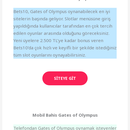
Bets10, Gates of Olympus oynanabilecek en iyi
sitelerin başında geliyor. Slotlar menüsüne giriş
yapıldığında kullanıcılar tarafından en çok tercih
edilen oyunlar arasında olduğunu göreceksiniz.
Yeni üyelere 2.500 TL’ye kadar bonus veren
Bets10’da çok hızlı ve keyifli bir şekilde istediğiniz
tüm slot oyunlarını oynayabilirsiniz.
SİTEYE GİT
Mobil Bahis Gates of Olympus
Telefondan Gates of Olympus oynamak isteyenler