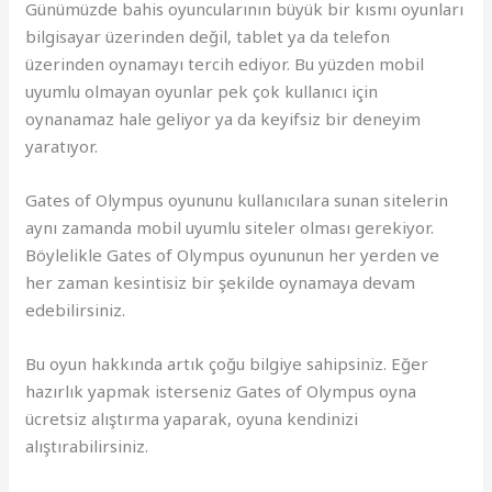
Günümüzde bahis oyuncularının büyük bir kısmı oyunları
bilgisayar üzerinden değil, tablet ya da telefon
üzerinden oynamayı tercih ediyor. Bu yüzden mobil
uyumlu olmayan oyunlar pek çok kullanıcı için
oynanamaz hale geliyor ya da keyifsiz bir deneyim
yaratıyor.
Gates of Olympus oyununu kullanıcılara sunan sitelerin
aynı zamanda mobil uyumlu siteler olması gerekiyor.
Böylelikle Gates of Olympus oyununun her yerden ve
her zaman kesintisiz bir şekilde oynamaya devam
edebilirsiniz.
Bu oyun hakkında artık çoğu bilgiye sahipsiniz. Eğer
hazırlık yapmak isterseniz Gates of Olympus oyna
ücretsiz alıştırma yaparak, oyuna kendinizi
alıştırabilirsiniz.